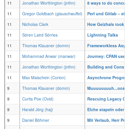
11
Jonathan Worthington (‎jnthn‎)
‎8 ways to do concurr
11
Gregor Goldbach (‎glauschwuffel‎)
‎Perl und Gitlab – ein 
11
Nicholas Clark
‎How Geizhals took o
11
Sören Laird Sörries
‎Lightning Talks‎
11
Thomas Klausner (‎domm‎)
‎Frameworkless Async
11
Mohammad Anwar (‎manwar‎)
‎Journey: CPAN user 
11
Jonathan Worthington (‎jnthn‎)
‎Building and Consum
11
Max Maischein (‎Corion‎)
‎Asynchrone Programm
9
Thomas Klausner (‎domm‎)
‎Muuuuuuuuh...oose?
9
Curtis Poe (‎Ovid‎)
‎Rescuing Legacy Cod
9
Harald Jörg (‎haj‎)
‎Elche stapeln oder:
9
Daniel Böhmer
‎Mit Verlaub, Herr Prä