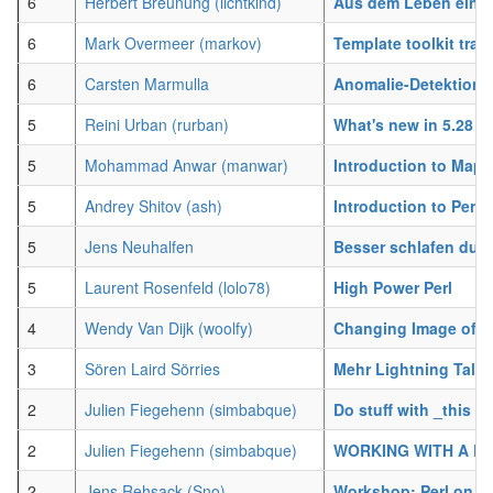
6
Herbert Breunung (‎lichtkind‎)
‎Aus dem Leben eines
6
Mark Overmeer (‎markov‎)
‎Template toolkit tran
6
Carsten Marmulla
‎Anomalie-Detektion in
5
Reini Urban (‎rurban‎)
‎What's new in 5.28‎
5
Mohammad Anwar (‎manwar‎)
‎Introduction to Map:
5
Andrey Shitov (‎ash‎)
‎Introduction to Perl 6
5
Jens Neuhalfen
‎Besser schlafen dur
5
Laurent Rosenfeld (‎lolo78‎)
‎High Power Perl‎
4
Wendy Van Dijk (‎woolfy‎)
‎Changing Image of Pe
3
Sören Laird Sörries
‎Mehr Lightning Talks‎
2
Julien Fiegehenn (‎simbabque‎)
‎Do stuff with _this‎
2
Julien Fiegehenn (‎simbabque‎)
‎WORKING WITH A D
2
Jens Rehsack (‎Sno‎)
‎Workshop: Perl on e