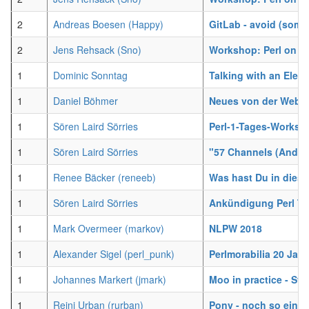
2
Andreas Boesen (‎Happy‎)
‎GitLab - avoid (some
2
Jens Rehsack (‎Sno‎)
‎Workshop: Perl on e
1
Dominic Sonntag
‎Talking with an Elec
1
Daniel Böhmer
‎Neues von der Web-A
1
Sören Laird Sörries
‎Perl-1-Tages-Worksh
1
Sören Laird Sörries
‎"57 Channels (And No
1
Renee Bäcker (‎reneeb‎)
‎Was hast Du in dies
1
Sören Laird Sörries
‎Ankündigung Perl Tr
1
Mark Overmeer (‎markov‎)
‎NLPW 2018‎
1
Alexander Sigel (‎perl_punk‎)
‎Perlmorabilia 20 Jah
1
Johannes Markert (‎jmark‎)
‎Moo in practice - Sy
1
Reini Urban (‎rurban‎)
‎Pony - noch so eine 