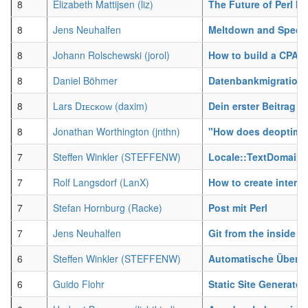
8
Elizabeth Mattijsen (‎liz‎)
‎The Future of Perl Is 
8
Jens Neuhalfen
‎Meltdown and Spectre
8
Johann Rolschewski (‎jorol‎)
‎How to build a CPAN 
8
Daniel Böhmer
‎Datenbankmigratione
8
Lars Dɪᴇᴄᴋᴏᴡ (‎daxim‎)
‎Dein erster Beitrag z
8
Jonathan Worthington (‎jnthn‎)
‎"How does deoptimiz
7
Steffen Winkler (‎STEFFENW‎)
‎Locale::TextDomain:
7
Rolf Langsdorf (‎LanX‎)
‎How to create intern
7
Stefan Hornburg (‎Racke‎)
‎Post mit Perl‎
7
Jens Neuhalfen
‎Git from the inside‎
6
Steffen Winkler (‎STEFFENW‎)
‎Automatische Überse
6
Guido Flohr
‎Static Site Generator