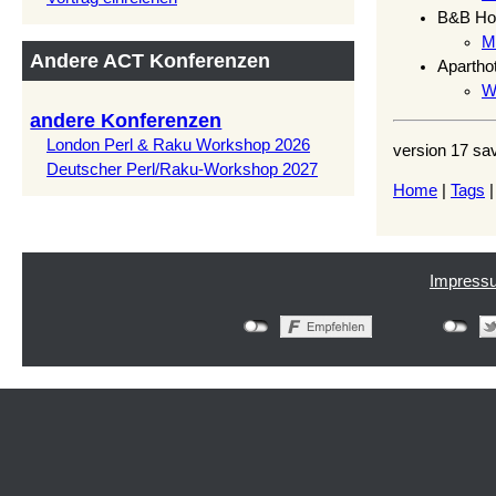
B&B Hot
Ma
Andere ACT Konferenzen
Apartho
W
andere Konferenzen
London Perl & Raku Workshop 2026
version 17 sa
Deutscher Perl/Raku-Workshop 2027
Home
|
Tags
Impress