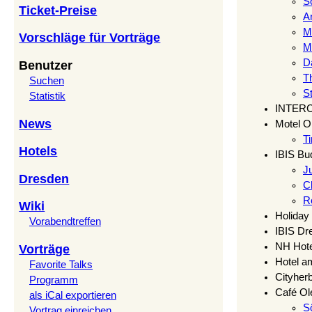
Sö
Ticket-Preise
An
Me
Vorschläge für Vorträge
M
D
Benutzer
T
Suchen
S
Statistik
INTER
News
Motel 
Ti
Hotels
IBIS Bu
J
Dresden
Ch
R
Wiki
Holiday
Vorabendtreffen
IBIS Dr
NH Hote
Vorträge
Hotel a
Favorite Talks
Cityher
Programm
Café Ol
als iCal exportieren
S
Vortrag einreichen