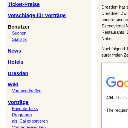
Ticket-Preise
Dresden hat 
Dresdner Zwin
Vorschläge für Vorträge
andere sind v
Szeneviertel N
Benutzer
Restaurants, B
Suchen
Nähe.
Statistik
Nachfolgend f
News
eurer freien Z
Hotels
Dresden
Wiki
Vorabendtreffen
Vorträge
Favorite Talks
Programm
als iCal exportieren
Vortrag einreichen