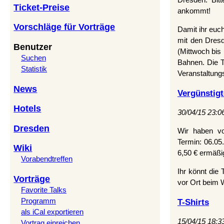
Dresden. Bitt
Ticket-Preise
ankommt!
Vorschläge für Vorträge
Damit ihr euch
mit den Dresd
Benutzer
(Mittwoch bis 
Suchen
Bahnen. Die T
Statistik
Veranstaltung
News
Vergünstigt
Hotels
30/04/15 23:0
Dresden
Wir haben v
Termin: 06.05
Wiki
6,50 € ermäßi
Vorabendtreffen
Ihr könnt die
Vorträge
vor Ort beim 
Favorite Talks
T-Shirts
Programm
als iCal exportieren
15/04/15 18:3
Vortrag einreichen