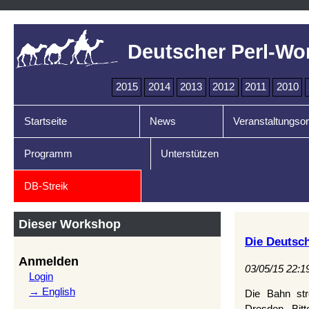
Deutscher Perl-Wo
2015
2014
2013
2012
2011
2010
Startseite
News
Veranstaltungsor
Programm
Unterstützen
DB-Streik
Dieser Workshop
Die Deutsch
Anmelden
03/05/15 22:1
Login
→ English
Die Bahn st