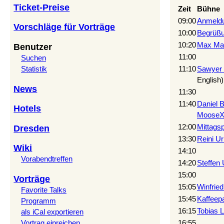
Ticket-Preise
Zeit
Bühne
09:00
‎Anmeldu
Vorschläge für Vorträge
10:00
‎Begrüßu
10:20
Max Mais
Benutzer
11:00
Suchen
Statistik
11:10
Sawyer 
English
News
11:30
11:40
Daniel 
Hotels
MooseX:
12:00
‎Mittags
Dresden
13:30
Reini Ur
Wiki
14:10
Vorabendtreffen
14:20
Steffen 
15:00
Vorträge
15:05
Winfrie
Favorite Talks
15:45
‎Kaffeep
Programm
16:15
Tobias Le
als iCal exportieren
Vortrag einreichen
16:55