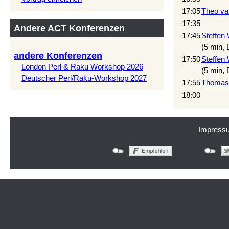
17:05
Theo van
17:35
Andere ACT Konferenzen
17:45
Steffen
(5 min,
andere Konferenzen
17:50
Steffen
London Perl & Raku Workshop 2026
(5 min,
Deutscher Perl/Raku-Workshop 2027
17:55
Thomas 
18:00
Impress