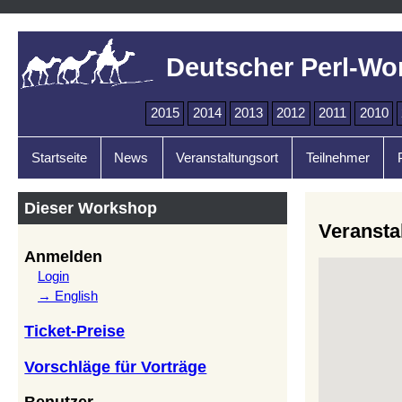
Deutscher Perl-Wo
2015
2014
2013
2012
2011
2010
Startseite
News
Veranstaltungsort
Teilnehmer
Dieser Workshop
Veransta
Anmelden
Login
→ English
Ticket-Preise
Vorschläge für Vorträge