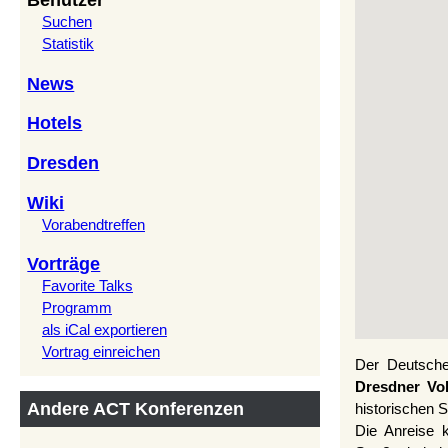
Benutzer
Suchen
Statistik
News
Hotels
Dresden
Wiki
Vorabendtreffen
Vorträge
Favorite Talks
Programm
als iCal exportieren
www.trivoo.ne
Vortrag einreichen
Der Deutsche
Dresdner Vo
Andere ACT Konferenzen
historischen S
Die Anreise k