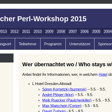
cher Perl-Workshop 2015
2013
2012
2011
2010
2009
2008
2007
2006
2005
2004
ungsort
Teilnehmer
Programm
Unterstützen
Sponsor
Wer übernachtet wo / Who stays w
Anbei findet ihr Informationen, wer, in welchem
Hotel
üb
L Hotel Dresden Altstadt
Sören Kornetzki (‎burnersk‎)
– 5.5. - 9.5.
André Plöger (‎ikke‎)
– 5.5. - 9.5.
Meik Ruecker (‎Paulchenkiller‎)
– 5.5. - 9.5.
Max Maischein (‎Corion‎)
- 5.5 - 9.5.
David Zurborg
- 6.5. - 8.5.