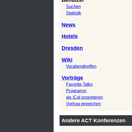
Benutzer
Suchen
Statistik
News
Hotels
Dresden
Wiki
Vorabendtreffen
Vorträge
Favorite Talks
Programm
als iCal exportieren
Vortrag einreichen
Andere ACT Konferenzen