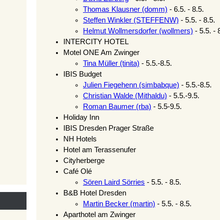
Thomas Klausner (‎domm‎)
- 6.5. - 8.5.
Steffen Winkler (‎STEFFENW‎)
- 5.5. - 8.5.
Helmut Wollmersdorfer (‎wollmers‎)
- 5.5. - 
INTERCITY HOTEL
Motel ONE Am Zwinger
Tina Müller (‎tinita‎)
- 5.5.-8.5.
IBIS Budget
Julien Fiegehenn (‎simbabque‎)
- 5.5.-8.5.
Christian Walde (‎Mithaldu‎)
- 5.5.-9.5.
Roman Baumer (‎rba‎)
- 5.5-9.5.
Holiday Inn
IBIS Dresden Prager Straße
NH Hotels
Hotel am Terassenufer
Cityherberge
Café Olé
Sören Laird Sörries
- 5.5. - 8.5.
B&B Hotel Dresden
Martin Becker (‎martin‎)
- 5.5. - 8.5.
Aparthotel am Zwinger