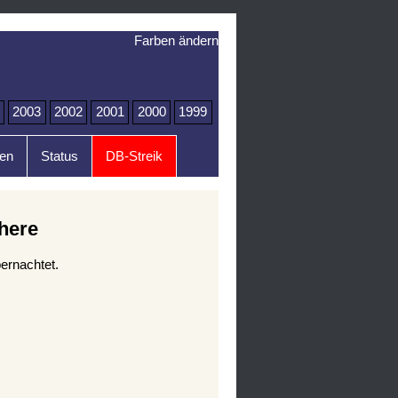
Farben ändern
2003
2002
2001
2000
1999
en
Status
DB-Streik
here
ernachtet.