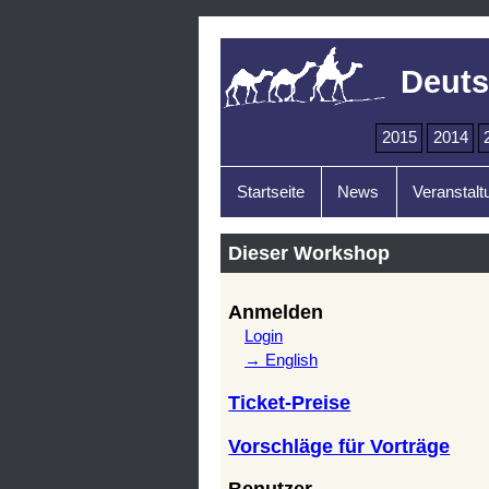
Deuts
2015
2014
Startseite
News
Veranstalt
Dieser Workshop
Anmelden
Login
→ English
Ticket-Preise
Vorschläge für Vorträge