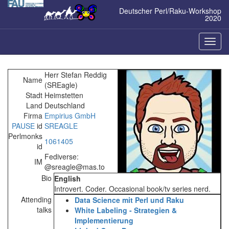
Zum
Deutscher Perl/Raku-Workshop
Inhalt
2020
springen
Naviga
ein-/a
Herr Stefan Reddig
Name
(‎SREagle‎)
Stadt
Heimstetten
Land
Deutschland
Firma
Empirius GmbH
PAUSE
id
SREAGLE
Perlmonks
1061405
id
Fediverse:
IM
@sreagle@mas.to
Bio
English
Introvert. Coder. Occasional book/tv series nerd.
Attending
‎Data Science mit Perl und Raku‎
talks
‎White Labeling - Strategien &
Implementierung‎