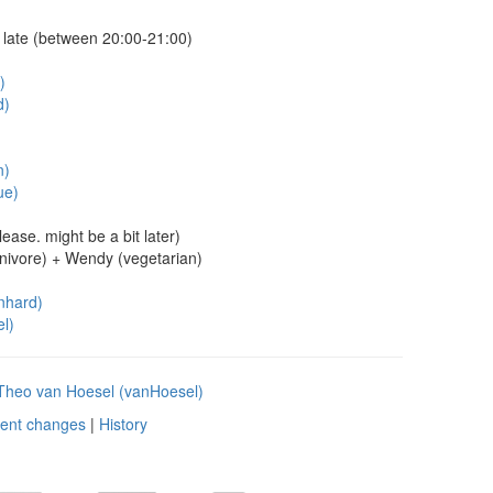
ng late (between 20:00-21:00)
)
‎)
‎)
e‎)
ease. might be a bit later)
ivore) + Wendy (vegetarian)
hard‎)
‎)
Theo van Hoesel (‎vanHoesel‎)
ent changes
|
History