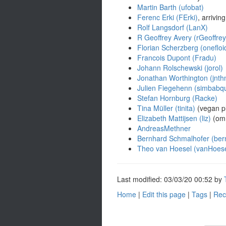
Martin Barth (‎ufobat‎)
Ferenc Erki (‎FErki‎)
, arrivi
Rolf Langsdorf (‎LanX‎)
R Geoffrey Avery (‎rGeoffrey‎
Florian Scherzberg (‎onefloid
Francois Dupont (‎Fradu‎)
Johann Rolschewski (‎jorol‎)
Jonathan Worthington (‎jnthn
Julien Fiegehenn (‎simbabqu
Stefan Hornburg (‎Racke‎)
Tina Müller (‎tinita‎)
(vegan pl
Elizabeth Mattijsen (‎liz‎)
(omn
AndreasMethner
Bernhard Schmalhofer (‎bern
Theo van Hoesel (‎vanHoesel
Last modified: 03/03/20 00:52 by
Home
|
Edit this page
|
Tags
|
Rec