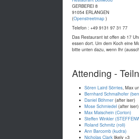
GERBEREI 8
91054 ERLANGEN
(
Openstreetmap
)
Telefon : +49 9131 97 31 77
Das Restaurant ist offen ab 17 Uhr
essen dort. Um dem Koch eine Moe
bitte unten dazu, wenn Ihr (aussc
Attending - Tei
Sören Laird Sörries
, Max u
Bernhard Schmalhofer (‎bern
Daniel Böhmer
(after iser)
Mose Schmiedel
(after iser)
Max Maischein (‎Corion‎)
Steffen Winkler (‎STEFFENW
Roland Schmitz (‎roli‎)
Ann Barcomb (‎kudra‎)
Nicholas Clark
likely +3