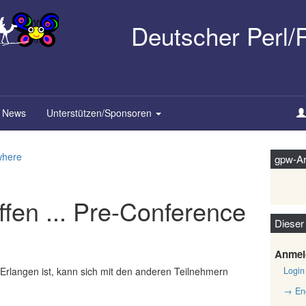
Deutscher Perl
News
Unterstützen/Sponsoren
where
gpw-Ar
fen ... Pre-Conference
Dieser
Anmel
rlangen ist, kann sich mit den anderen Teilnehmern
Login
→ Eng