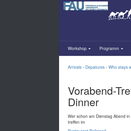
Zum
Inhalt
springen
Workshop
Programm
Arrivals
-
Depatures
-
Who stays 
Vorabend-Tref
Dinner
Wer schon am Dienstag Abend in E
treffen im
Restaurant Boliwood