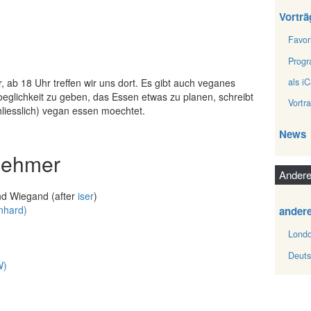
Vorträ
Favor
Prog
als iC
, ab 18 Uhr treffen wir uns dort. Es gibt auch veganes
glichkeit zu geben, das Essen etwas zu planen, schreibt
Vortr
hliesslich) vegan essen moechtet.
News
lnehmer
Andere
nd Wiegand (after
iser
)
hard‎)
ander
Londo
Deuts
‎)