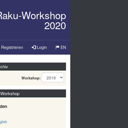
/Raku-Workshop
2020
Sprache
Registrieren
Login
EN
ändern
chiv
Workshop:
 Workshop
den
lish