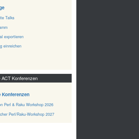
ge
ite Talks
ramm
al exportieren
ag einreichen
 ACT Konferenzen
e Konferenzen
n Perl & Raku Workshop 2026
cher Perl/Raku-Workshop 2027