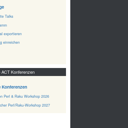
ge
ite Talks
ramm
al exportieren
ag einreichen
 ACT Konferenzen
e Konferenzen
n Perl & Raku Workshop 2026
cher Perl/Raku-Workshop 2027