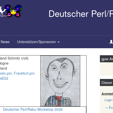
Deutscher Perl
News
Unterstützen/Sponsoren
and Schmitz (‎roli‎)
gpw-Ar
logne
land
hein.pm, Frankfurt.pm
4E52
Dieser
Anmel
Login
→ Eng
Deutscher Perl/Raku-Workshop 2026