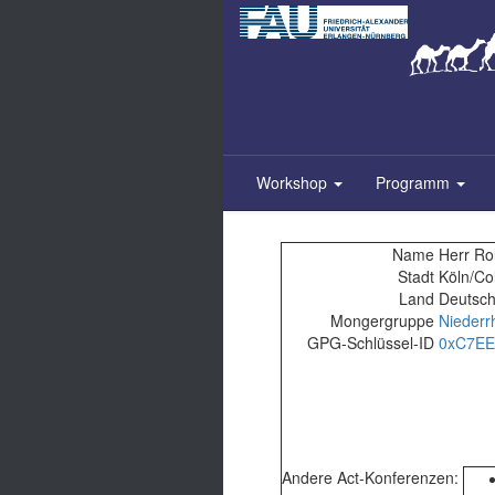
Zum
Inhalt
springen
Workshop
Programm
Name
Herr Rol
Stadt
Köln/Co
Land
Deutsch
Mongergruppe
Niederr
GPG-Schlüssel-ID
0xC7EE
Andere Act-Konferenzen: