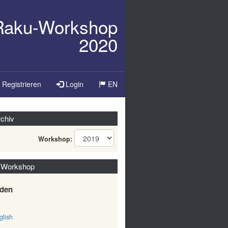
/Raku-Workshop
2020
Sprache
Registrieren
Login
EN
ändern
chiv
Workshop:
 Workshop
den
lish