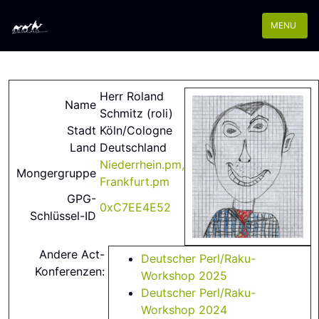
MENU
Herr Roland
Name
Schmitz (‎roli‎)
Stadt
Köln/Cologne
Land
Deutschland
Niederrhein.pm,
Mongergruppe
Frankfurt.pm
GPG-
0xC7EE4E52
Schlüssel-ID
Andere Act-
Deutscher Perl/Raku-
Konferenzen:
Workshop 2025
Deutscher Perl/Raku-
Workshop 2024