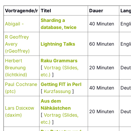
Vortragende/r
Titel
Dauer
Lan
‎Sharding a
Abigail -
40 Minuten
Engl
database, twice‎
R Geoffrey
Avery
‎Lightning Talks‎
60 Minuten
Engl
(‎rGeoffrey‎)
Herbert
‎Raku Grammars‎
Breunung
[
Vortrag (Slides,
20 Minuten
Deut
(‎lichtkind‎)
etc.)
]
Paul Cochrane
‎Getting FIT in Perl‎
40 Minuten
Deut
(‎ptc‎)
[
Kurzfassung
]
‎Aus dem
Lars Dɪᴇᴄᴋᴏᴡ
Nähkästchen‎
20 Minuten
Deut
(‎daxim‎)
[
Vortrag (Slides,
etc.)
]