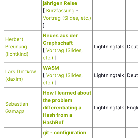
jährigen Reise‎
[
Kurzfassung
-
Vortrag (Slides, etc.)
]
‎Neues aus der
Herbert
Graphschaft‎
Breunung
Lightningtalk
Deut
[
Vortrag (Slides,
(‎lichtkind‎)
etc.)
]
‎WASM‎
Lars Dɪᴇᴄᴋᴏᴡ
[
Vortrag (Slides,
Lightningtalk
Deut
(‎daxim‎)
etc.)
]
‎How I learned about
the problem
Sebastian
differentiating a
Lightningtalk
Engl
Gamaga
Hash from a
HashRef‎
‎git - configuration