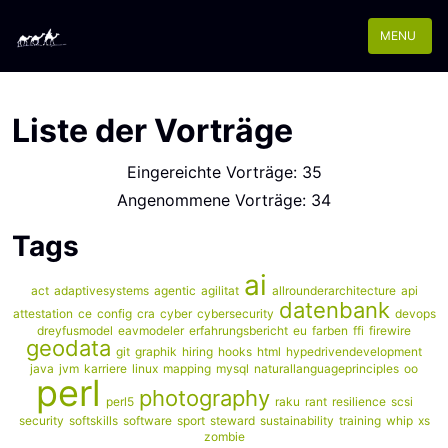
MENU
Liste der Vorträge
Eingereichte Vorträge: 35
Angenommene Vorträge: 34
Tags
ai
act
adaptivesystems
agentic
agilitat
allrounderarchitecture
api
datenbank
attestation
ce
config
cra
cyber
cybersecurity
devops
dreyfusmodel
eavmodeler
erfahrungsbericht
eu
farben
ffi
firewire
geodata
git
graphik
hiring
hooks
html
hypedrivendevelopment
java
jvm
karriere
linux
mapping
mysql
naturallanguageprinciples
oo
perl
photography
perl5
raku
rant
resilience
scsi
security
softskills
software
sport
steward
sustainability
training
whip
xs
zombie