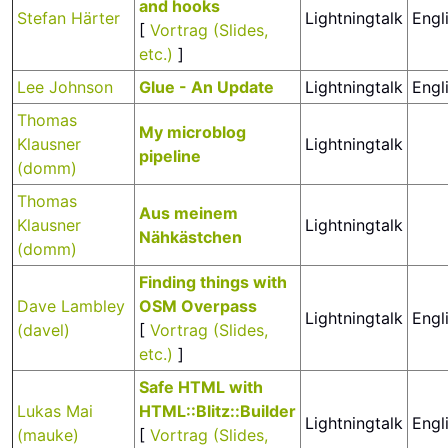
and hooks‎
Stefan Härter
Lightningtalk
Engl
[
Vortrag (Slides,
etc.)
]
Lee Johnson
‎Glue - An Update‎
Lightningtalk
Engl
Thomas
‎My microblog
Klausner
Lightningtalk
pipeline‎
(‎domm‎)
Thomas
‎Aus meinem
Klausner
Lightningtalk
Nähkästchen‎
(‎domm‎)
‎Finding things with
Dave Lambley
OSM Overpass‎
Lightningtalk
Engl
(‎davel‎)
[
Vortrag (Slides,
etc.)
]
‎Safe HTML with
Lukas Mai
HTML::Blitz::Builder‎
Lightningtalk
Engl
(‎mauke‎)
[
Vortrag (Slides,