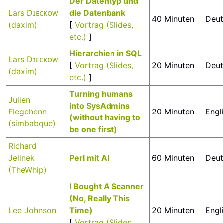
‎Der Datentyp und
Lars Dɪᴇᴄᴋᴏᴡ
die Datenbank‎
40 Minuten
Deut
(‎daxim‎)
[
Vortrag (Slides,
etc.)
]
‎Hierarchien in SQL‎
Lars Dɪᴇᴄᴋᴏᴡ
[
Vortrag (Slides,
20 Minuten
Deut
(‎daxim‎)
etc.)
]
‎Turning humans
Julien
into SysAdmins
Fiegehenn
20 Minuten
Engl
(without having to
(‎simbabque‎)
be one first)‎
Richard
Jelinek
‎Perl mit AI‎
60 Minuten
Deut
(‎TheWhip‎)
‎I Bought A Scanner
(No, Really This
Lee Johnson
Time)‎
20 Minuten
Engl
[
Vortrag (Slides,