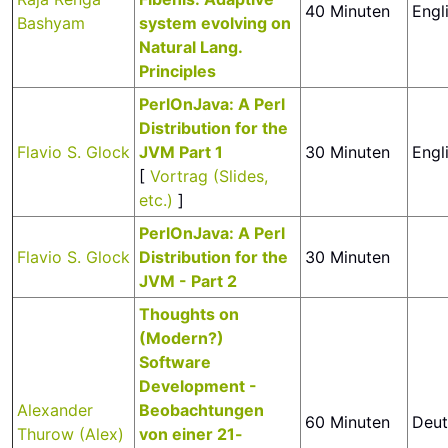
40 Minuten
Engl
Bashyam
system evolving on
Natural Lang.
Principles‎
‎PerlOnJava: A Perl
Distribution for the
Flavio S. Glock
JVM Part 1‎
30 Minuten
Engl
[
Vortrag (Slides,
etc.)
]
‎PerlOnJava: A Perl
Flavio S. Glock
Distribution for the
30 Minuten
JVM - Part 2‎
‎Thoughts on
(Modern?)
Software
Development -
Alexander
Beobachtungen
60 Minuten
Deut
Thurow (‎Alex‎)
von einer 21-