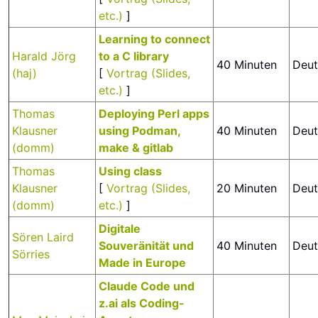
etc.)
]
‎Learning to connect
Harald Jörg
to a C library‎
40 Minuten
Deut
(‎haj‎)
[
Vortrag (Slides,
etc.)
]
Thomas
‎Deploying Perl apps
Klausner
using Podman,
40 Minuten
Deut
(‎domm‎)
make & gitlab‎
Thomas
‎Using class‎
Klausner
[
Vortrag (Slides,
20 Minuten
Deut
(‎domm‎)
etc.)
]
‎Digitale
Sören Laird
Souveränität und
40 Minuten
Deut
Sörries
Made in Europe‎
‎Claude Code und
z.ai als Coding-