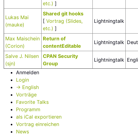
etc.)
]
‎Shared git hooks‎
Lukas Mai
[
Vortrag (Slides,
Lightningtalk
(‎mauke‎)
etc.)
]
Max Maischein
‎Return of
Lightningtalk
Deut
(‎Corion‎)
contentEditable‎
Salve J. Nilsen
‎CPAN Security
Lightningtalk
Engl
(‎sjn‎)
Group‎
Anmelden
Login
→ English
Vorträge
Favorite Talks
Programm
als iCal exportieren
Vortrag einreichen
News