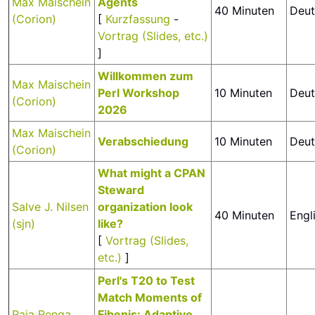
Max Maischein
Agents‎
40 Minuten
Deut
(‎Corion‎)
[
Kurzfassung
-
Vortrag (Slides, etc.)
]
‎Willkommen zum
Max Maischein
Perl Workshop
10 Minuten
Deut
(‎Corion‎)
2026‎
Max Maischein
‎Verabschiedung‎
10 Minuten
Deut
(‎Corion‎)
‎What might a CPAN
Steward
Salve J. Nilsen
organization look
40 Minuten
Engl
(‎sjn‎)
like?‎
[
Vortrag (Slides,
etc.)
]
‎Perl's T20 to Test
Match Moments of
Raja Renga
Fibenis: Adaptive