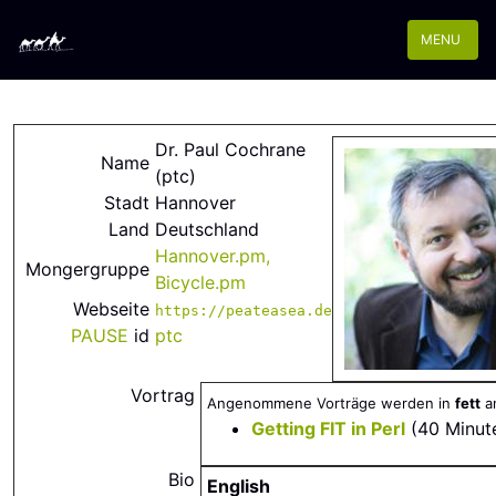
MENU
Dr. Paul Cochrane
Name
(‎ptc‎)
Stadt
Hannover
Land
Deutschland
Hannover.pm,
Mongergruppe
Bicycle.pm
Webseite
https://peateasea.de
PAUSE
id
ptc
Vortrag
Angenommene Vorträge werden in
fett
an
‎Getting FIT in Perl‎
(40 Minut
Bio
English