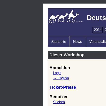
Deuts
2014
Startseite
News
Veranstalt
Dieser Workshop
Anmelden
Login
→ English
Ticket-Preise
Benutzer
Suchen