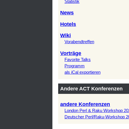
Statistik
News
Hotels
Wiki
Vorabendtreffen
Vorträge
Favorite Talks
Programm
als iCal exportieren
Andere ACT Konferenzen
andere Konferenzen
London Perl & Raku Workshop 20
Deutscher Perl/Raku-Workshop 2