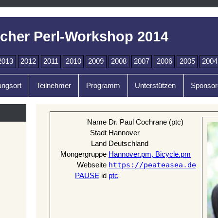
cher Perl-Workshop 2014
2013
2012
2011
2010
2009
2008
2007
2006
2005
2004
ungsort
Teilnehmer
Programm
Unterstützen
Sponsor
Name
Dr. Paul Cochrane (‎ptc‎)
Stadt
Hannover
Land
Deutschland
Mongergruppe
Hannover.pm, Bicycle.pm
https://peateasea.de
Webseite
PAUSE
id
ptc