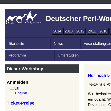
Deutscher Perl-Wo
2014
2013
2012
2011
2010
Startseite
News
Veranstaltungsor
Programm
Unterstützen
Dieser Workshop
Nur noch 5
Anmelden
19/02/14 01:5
Login
→ English
Wir bedanke
ermöglicht. W
Ticket-Preise
Developers' C