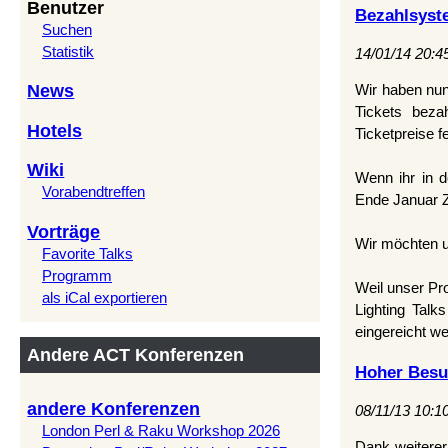
Benutzer
Bezahlsyste
Suchen
Statistik
14/01/14 20:4
News
Wir haben nu
Tickets bez
Hotels
Ticketpreise f
Wiki
Wenn ihr in d
Vorabendtreffen
Ende Januar Ze
Vorträge
Wir möchten u
Favorite Talks
Programm
Weil unser Pr
als iCal exportieren
Lighting Tal
eingereicht w
Andere ACT Konferenzen
Hoher Besu
andere Konferenzen
08/11/13 10:1
London Perl & Raku Workshop 2026
Dank weitere