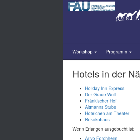
Zum
Inhalt
springen
Workshop
Programm
Hotels in der N
Holiday Inn Express
Der Graue Wolf
Fränkischer Hof
Altmanns Stube
Hotelchen am Theater
Rokokohaus
Wenn Erlangen ausgebucht ist:
Arivo Forchheim