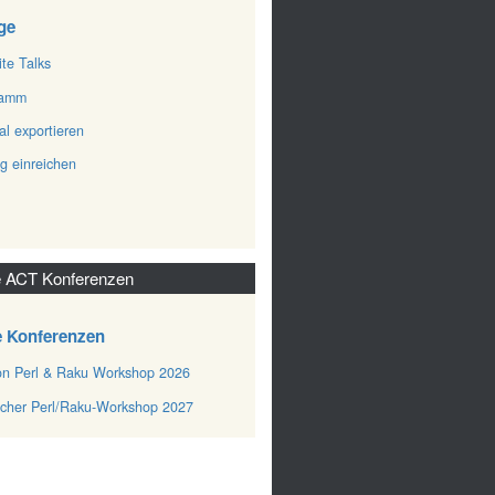
ge
ite Talks
ramm
al exportieren
ag einreichen
 ACT Konferenzen
e Konferenzen
n Perl & Raku Workshop 2026
cher Perl/Raku-Workshop 2027