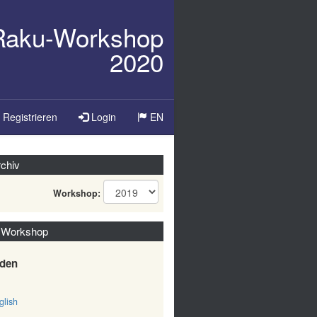
/Raku-Workshop
2020
Sprache
Registrieren
Login
EN
ändern
chiv
Workshop:
 Workshop
den
lish