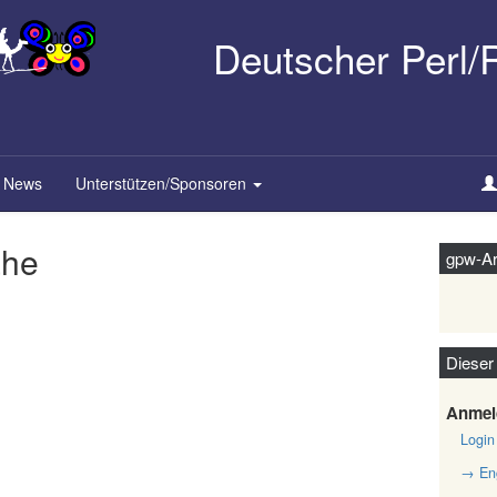
Deutscher Perl
News
Unterstützen/Sponsoren
ähe
gpw-Ar
Dieser
Anmel
Login
→ Eng