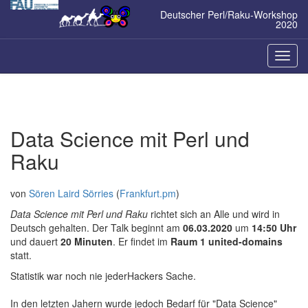
Zum
Deutscher Perl/Raku-Workshop
Inhalt
2020
springen
Naviga
ein-/a
Data Science mit Perl und
Raku
von
Sören Laird Sörries
(
Frankfurt.pm
)
Data Science mit Perl und Raku
richtet sich an Alle und wird in
Deutsch gehalten. Der Talk beginnt am
06.03.2020
um
14:50 Uhr
und dauert
20 Minuten
. Er findet im
Raum 1 united-domains
statt.
Statistik war noch nie jederHackers Sache.
In den letzten Jahern wurde jedoch Bedarf für "Data Science"