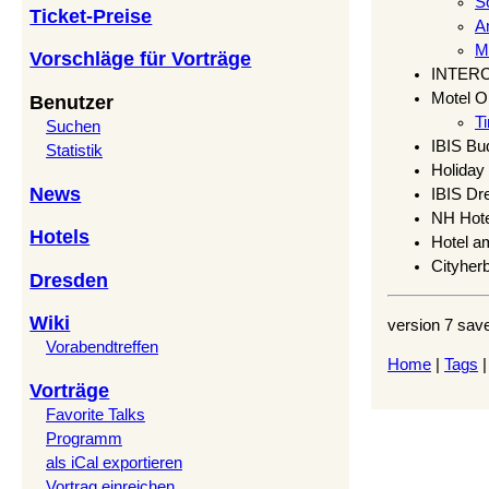
Sö
Ticket-Preise
An
Me
Vorschläge für Vorträge
INTER
Motel 
Benutzer
Ti
Suchen
IBIS Bu
Statistik
Holiday
News
IBIS Dr
NH Hote
Hotels
Hotel a
Cityher
Dresden
Wiki
version 7 sav
Vorabendtreffen
Home
|
Tags
Vorträge
Favorite Talks
Programm
als iCal exportieren
Vortrag einreichen