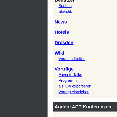
Benutzer
Suchen
Statistik
News
Hotels
Dresden
Wiki
Vorabendtreffen
Vorträge
Favorite Talks
Programm
als iCal exportieren
Vortrag einreichen
Andere ACT Konferenzen