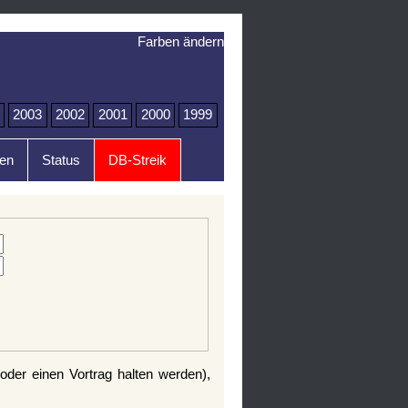
Farben ändern
2003
2002
2001
2000
1999
en
Status
DB-Streik
 oder einen Vortrag halten werden),