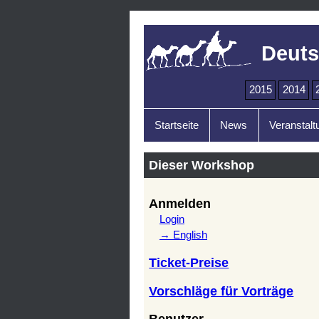
Deuts
2015
2014
Startseite
News
Veranstalt
Dieser Workshop
Anmelden
Login
→ English
Ticket-Preise
Vorschläge für Vorträge