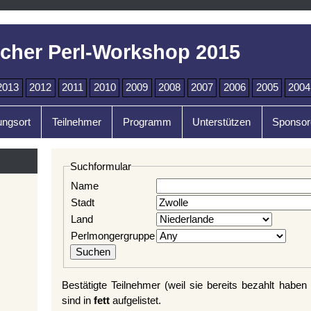
cher Perl-Workshop 2015
2013
2012
2011
2010
2009
2008
2007
2006
2005
2004
ungsort
Teilnehmer
Programm
Unterstützen
Sponsor
Suchformular
Name
Stadt
Land
Perlmongergruppe
Bestätigte Teilnehmer (weil sie bereits bezahlt haben
sind in
fett
aufgelistet.