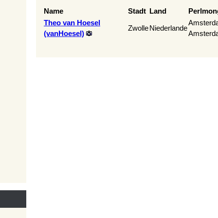
Name
Stadt
Land
Perlmon
Theo van Hoesel
Amsterd
Zwolle
Niederlande
(‎vanHoesel‎)
Amsterd