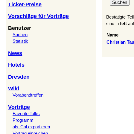
Ticket-Preise
Vorschläge für Vorträge
Bestätigte Te
sind in
fett
auf
Benutzer
Suchen
Name
Statistik
Christian Taul
News
Hotels
Dresden
Wiki
Vorabendtreffen
Vorträge
Favorite Talks
Programm
als iCal exportieren
Vortrag einreichen