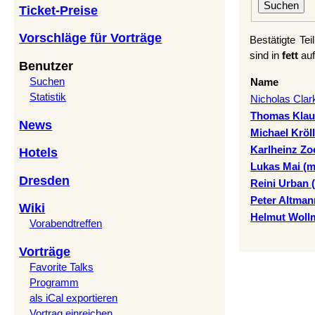
Ticket-Preise
Vorschläge für Vorträge
Bestätigte Te
sind in
fett
auf
Benutzer
Suchen
Name
Statistik
Nicholas Clar
Thomas Klaus
News
Michael Kröll 
Karlheinz Zoe
Hotels
Lukas Mai (‎m
Dresden
Reini Urban (‎
Peter Altman
Wiki
Helmut Wollm
Vorabendtreffen
Vorträge
Favorite Talks
Programm
als iCal exportieren
Vortrag einreichen