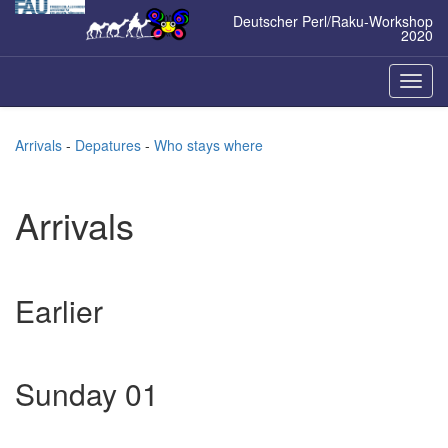
Zum
Deutscher Perl/Raku-Workshop
Inhalt
2020
springen
Naviga
ein-/a
Arrivals
-
Depatures
-
Who stays where
Arrivals
Earlier
Sunday 01