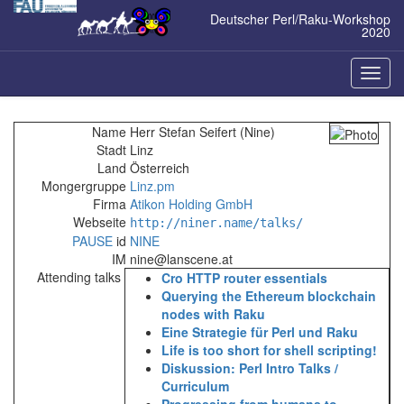
Zum
Deutscher Perl/Raku-Workshop
Inhalt
2020
springen
Naviga
ein-/a
Name
Herr Stefan Seifert (‎Nine‎)
Stadt
Linz
Land
Österreich
Mongergruppe
Linz.pm
Firma
Atikon Holding GmbH
Webseite
http://niner.name/talks/
PAUSE
id
NINE
IM
nine@lanscene.at
Attending talks
‎Cro HTTP router essentials‎
‎Querying the Ethereum blockchain
nodes with Raku‎
‎Eine Strategie für Perl und Raku‎
‎Life is too short for shell scripting!‎
‎Diskussion: Perl Intro Talks /
Curriculum‎