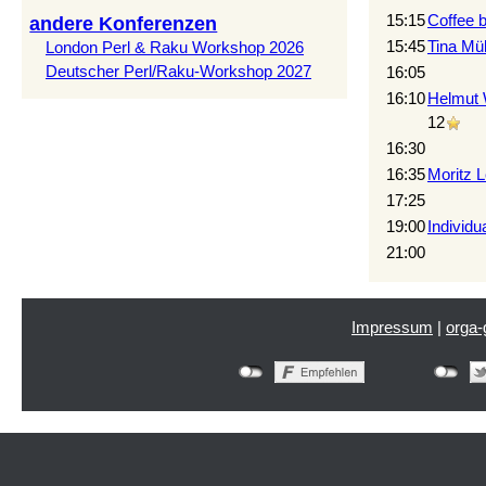
15:15
‎Coffee b
andere Konferenzen
15:45
Tina Mülle
London Perl & Raku Workshop 2026
Deutscher Perl/Raku-Workshop 2027
16:05
16:10
Helmut W
12
16:30
16:35
Moritz Le
17:25
19:00
‎Individu
21:00
Impressum
|
orga-