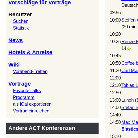
Vorschläge für Vorträge
Deutsc
09:55
Benutzer
10:00
Steffen
Suchen
(20 min
Statistik
10:20
News
10:25
Renee Bä
14
Hotels & Anreise
10:45
10:50
‎Coffee b
Wiki
11:20
Carl Mäs
Vorabend-Treffen
12:00
Vorträge
12:10
Tobias Le
Favorite Talks
12:50
Programm
13:00
‎Lunch‎
(
als iCal exportieren
14:00
Stefan Se
Vortrag einreichen
14:40
14:50
Max Mais
Andere ACT Konferenzen
Elastics
15:10