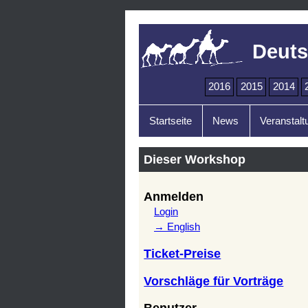
Deuts
2016
2015
2014
Startseite
News
Veranstalt
Dieser Workshop
Anmelden
Login
→ English
Ticket-Preise
Vorschläge für Vorträge