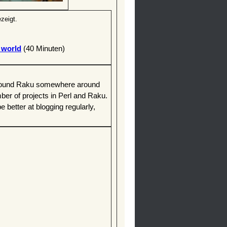
zeigt.
world‎
(40 Minuten)
Found Raku somewhere around
ber of projects in Perl and Raku.
 better at blogging regularly,