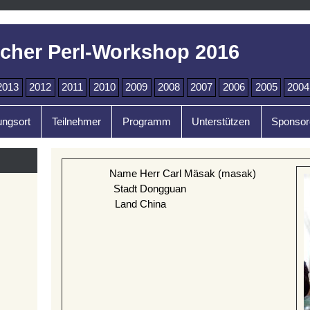
cher Perl-Workshop 2016
2013
2012
2011
2010
2009
2008
2007
2006
2005
2004
ungsort
Teilnehmer
Programm
Unterstützen
Sponsor
Name
Herr Carl Mäsak (‎masak‎)
Stadt
Dongguan
Land
China