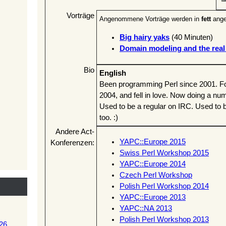
Vorträge
Angenommene Vorträge werden in
fett
ange
‎Big hairy yaks‎
(40 Minuten)
‎Domain modeling and the real 
Bio
English
Been programming Perl since 2001. 
2004, and fell in love. Now doing a num
Used to be a regular on IRC. Used to be
too. :)
Andere Act-
YAPC::Europe 2015
Konferenzen:
Swiss Perl Workshop 2015
YAPC::Europe 2014
Czech Perl Workshop
Polish Perl Workshop 2014
YAPC::Europe 2013
YAPC::NA 2013
Polish Perl Workshop 2013
26