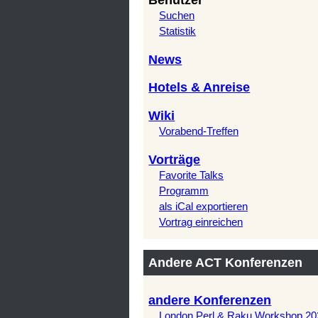
Benutzer
Suchen
Statistik
News
Hotels & Anreise
Wiki
Vorabend-Treffen
Vorträge
Favorite Talks
Programm
als iCal exportieren
Vortrag einreichen
Andere ACT Konferenzen
andere Konferenzen
London Perl & Raku Workshop 20