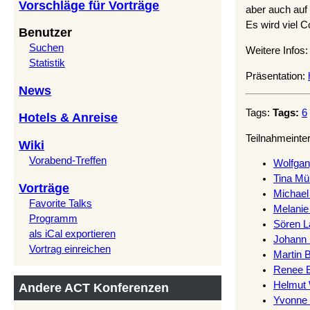
Vorschläge für Vorträge
aber auch auf
Es wird viel C
Benutzer
Suchen
Weitere Infos
Statistik
Präsentation:
News
Tags:
Tags:
6
Hotels & Anreise
Teilnahmeinte
Wiki
Vorabend-Treffen
Wolfgan
Tina Mülle
Vorträge
Michael 
Favorite Talks
Melanie 
Programm
Sören L
als iCal exportieren
Johann R
Vortrag einreichen
Martin B
Renee B
Helmut W
Andere ACT Konferenzen
Yvonne 