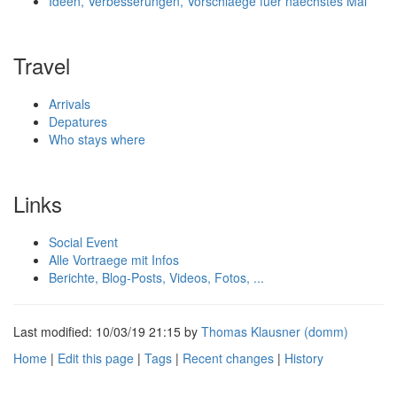
Ideen, Verbesserungen, Vorschlaege fuer naechstes Mal
Travel
Arrivals
Depatures
Who stays where
Links
Social Event
Alle Vortraege mit Infos
Berichte, Blog-Posts, Videos, Fotos, ...
Last modified: 10/03/19 21:15 by
Thomas Klausner (‎domm‎)
Home
|
Edit this page
|
Tags
|
Recent changes
|
History