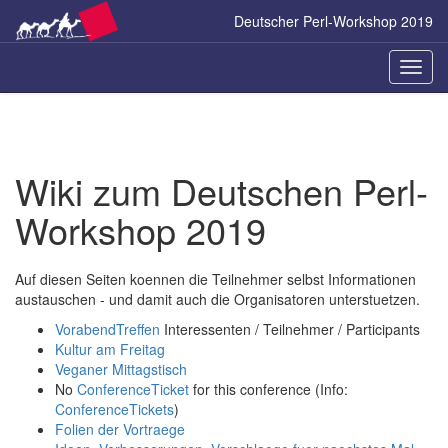
Zum
Deutscher Perl-Workshop 2019
Inhalt
springen
Naviga
ein-/a
Wiki zum Deutschen Perl-
Workshop 2019
Auf diesen Seiten koennen die Teilnehmer selbst Informationen
austauschen - und damit auch die Organisatoren unterstuetzen.
VorabendTreffen
Interessenten / Teilnehmer / Participants
Kultur am Freitag
Veganer Mittagstisch
No
ConferenceTicket
for this conference (Info:
ConferenceTickets
)
Folien der Vortraege