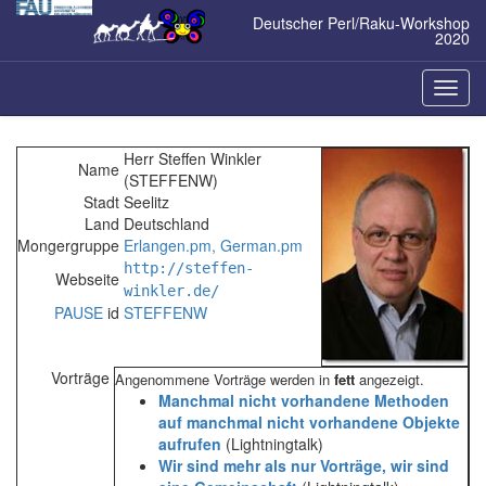
Zum
Deutscher Perl/Raku-Workshop
Inhalt
2020
springen
Naviga
ein-/a
Herr Steffen Winkler
Name
(‎STEFFENW‎)
Stadt
Seelitz
Land
Deutschland
Mongergruppe
Erlangen.pm, German.pm
http://steffen-
Webseite
winkler.de/
PAUSE
id
STEFFENW
Vorträge
Angenommene Vorträge werden in
fett
angezeigt.
‎Manchmal nicht vorhandene Methoden
auf manchmal nicht vorhandene Objekte
aufrufen‎
(Lightningtalk)
‎Wir sind mehr als nur Vorträge, wir sind