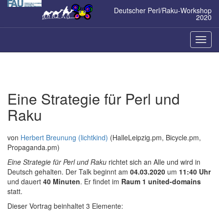
Zum
Deutscher Perl/Raku-Workshop
Inhalt
2020
springen
Naviga
ein-/a
Eine Strategie für Perl und
Raku
von
Herbert Breunung (‎lichtkind‎)
(HalleLeipzig.pm, Bicycle.pm,
Propaganda.pm)
Eine Strategie für Perl und Raku
richtet sich an Alle und wird in
Deutsch gehalten. Der Talk beginnt am
04.03.2020
um
11:40 Uhr
und dauert
40 Minuten
. Er findet im
Raum 1 united-domains
statt.
Dieser Vortrag beinhaltet 3 Elemente: