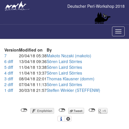
Skip
Deutscher Perl-Workshop 2018
to
main
content
Naviga
ein-/a
Version
Modified on
By
7
20/04/18 05:38
Makoto Nozaki (‎makoto‎)
6
diff
13/04/18 09:36
Sören Laird Sörries
5
diff
11/04/18 13:38
Sören Laird Sörries
4
diff
11/04/18 13:37
Sören Laird Sörries
3
diff
08/04/18 22:01
Thomas Klausner (‎domm‎)
2
diff
07/04/18 11:13
Sören Laird Sörries
1
diff
30/03/18 21:57
Steffen Winkler (‎STEFFENW‎)