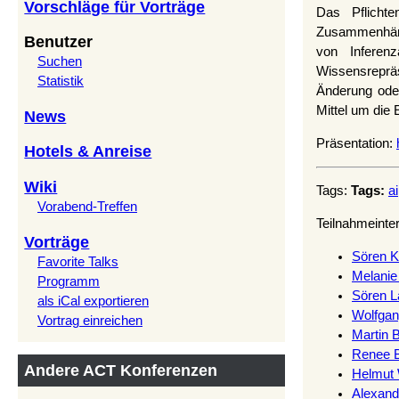
Vorschläge für Vorträge
Das Pflichte
Zusammenhänge
Benutzer
von Inferen
Suchen
Wissensreprä
Statistik
Änderung oder
Mittel um die
News
Präsentation:
Hotels & Anreise
Wiki
Tags:
Tags:
ai
Vorabend-Treffen
Teilnahmeinte
Vorträge
Sören Ko
Favorite Talks
Melanie 
Programm
Sören L
als iCal exportieren
Wolfgan
Vortrag einreichen
Martin B
Renee B
Andere ACT Konferenzen
Helmut W
Alexand