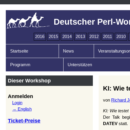
Deutscher Perl-Wo
2016
2015
2014
2013
2012
2011
2010
Startseite
News
Veranstaltungsor
Programm
Unterstützen
Dieser Workshop
KI: Wie t
Anmelden
von
Richard Je
Login
→ English
KI: Wie testet
Der Talk be
Ticket-Preise
DATEV
statt.