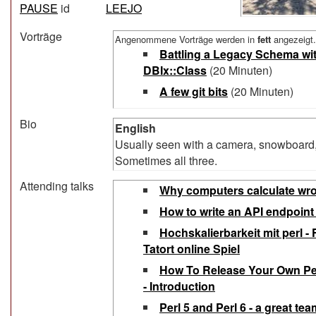
PAUSE
id
LEEJO
Vorträge
Angenommene Vorträge werden in
fett
angezeigt.
‎Battling a Legacy Schema wi
DBIx::Class‎
(20 Minuten)
‎A few git bits‎
(20 Minuten)
Bio
English
Usually seen with a camera, snowboard, 
Sometimes all three.
Attending talks
‎Why computers calculate wro
‎How to write an API endpoint 
‎Hochskalierbarkeit mit perl - 
Tatort online Spiel‎
‎How To Release Your Own Pe
- Introduction‎
‎Perl 5 and Perl 6 - a great tea