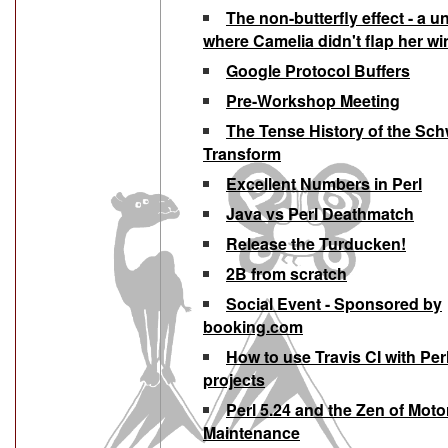
‎The non-butterfly effect - a u
where Camelia didn't flap her wi
‎Google Protocol Buffers‎
‎Pre-Workshop Meeting‎‎
‎The Tense History of the Sch
Transform‎
‎Excellent Numbers in Perl‎
‎Java vs Perl Deathmatch‎
‎Release the Turducken!‎
‎2B from scratch‎
‎Social Event - Sponsored by
booking.com‎
‎How to use Travis CI with Pe
projects‎
‎Perl 5.24 and the Zen of Moto
Maintenance‎