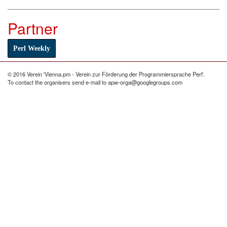
Partner
Perl Weekly
© 2016 Verein 'Vienna.pm - Verein zur Förderung der Programmiersprache Perl'.
To contact the organisers send e-mail to apw-orga@googlegroups.com