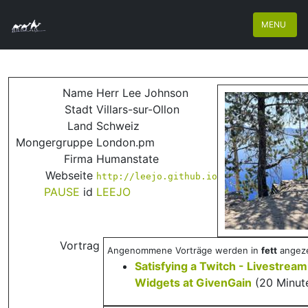
MENU
Name
Herr Lee Johnson
Stadt
Villars-sur-Ollon
Land
Schweiz
Mongergruppe
London.pm
Firma
Humanstate
Webseite
http://leejo.github.io
PAUSE
id
LEEJO
Vortrag
Angenommene Vorträge werden in
fett
angeze
‎Satisfying a Twitch - Livestrea
Widgets at GivenGain‎
(20 Minut