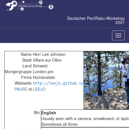
Zum
Inhalt
springen
Deutscher Perl/Raku-Workshop
2021
Naviga
ein-/a
Name
Herr Lee Johnson
Stadt
Villars-sur-Ollon
Land
Schweiz
Mongergruppe
London.pm
Firma
Humanstate
Webseite
http://leejo.github.io
PAUSE
id
LEEJO
Bio
English
Usually seen with a camera, snowboard, or lapt
Sometimes all three.