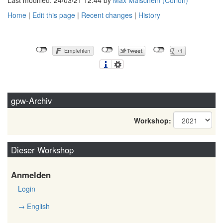
Last modified: 24/03/21 12:44 by
Max Maischein (‎Corion‎)
Home
|
Edit this page
|
Recent changes
|
History
gpw-Archiv
Workshop:
Dieser Workshop
Anmelden
Login
→ English