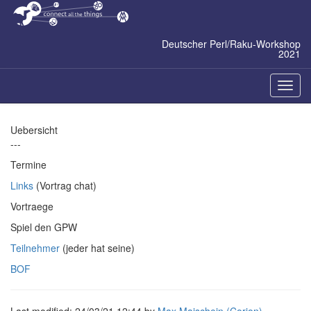
Zum
Inhalt
springen
Deutscher Perl/Raku-Workshop
2021
Naviga
ein-/a
Uebersicht
---
Termine
Links
(Vortrag chat)
Vortraege
Spiel den GPW
Teilnehmer
(jeder hat seine)
BOF