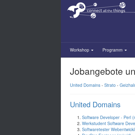
Zum
Inhalt
springen
Workshop
Programm
Jobangebote un
United Domains
-
Strato
-
Geizhal
United Domains
Software Developer - Perl (
Werkstudent Software Deve
Softwaretester Webentwick