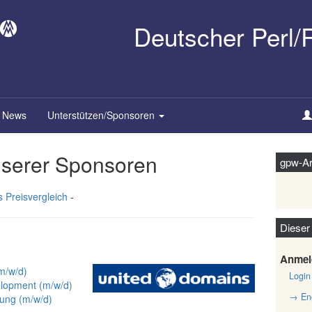
Deutscher Perl
News
Unterstützen/Sponsoren
serer Sponsoren
gpw-Ar
s Preisvergleich
-
Dieser
Anmel
m/w/d)
Login
lopment (m/w/d)
→ Eng
lung (m/w/d)