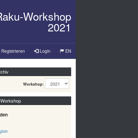
/Raku-Workshop
2021
Sprache
Registrieren
Login
EN
ändern
chiv
Workshop:
 Workshop
den
lish