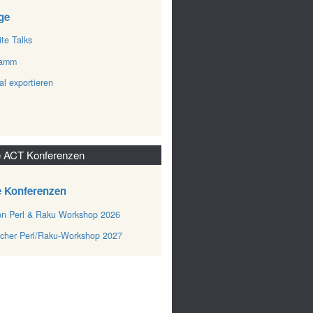
ge
ite Talks
ramm
al exportieren
 ACT Konferenzen
e Konferenzen
n Perl & Raku Workshop 2026
cher Perl/Raku-Workshop 2027