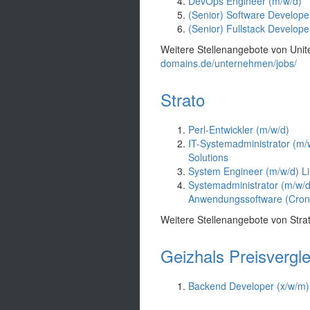
DevOps Engineer (m/w/d)
(Senior) Software Develope
(Senior) Fullstack Develope
Weitere Stellenangebote von Unit
domains.de/unternehmen/jobs/
Strato
Perl-Entwickler (m/w/d)
IT-Systemadministrator (m/
Solutions
System Engineer (m/w/d) L
Systemadministrator (m/w/d
Anwendungssoftware (Cron
Weitere Stellenangebote von Strato
Geizhals Preisvergle
Backend Developer (x/w/m)