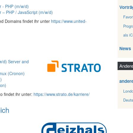
r - PHP (m/w/d)
Vorträ
r – PHP / JavaScript (m/w/d)
Favor
ed Domains findet ihr unter
https://www.united-
Prog
als iC
News
w/d) Server and
Andere
inux (Cronon)
)
ander
on)
Londo
 findet ihr unter:
https://www.strato.de/karriere/
Deuts
ich