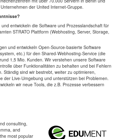
te Rechenzentren mit über 70.000 Servern in Berlin und
 Unternehmen der United Internet-Gruppe.
nntnisse?
n und entwickeln die Software und Prozesslandschaft für
samten STRATO Plattform (Webhosting, Server, Storage,
legen und entwickeln Open-Source-basierte Software
esystem, etc.) für den Shared-Webhosting-Service (die
rund 1,5 Mio. Kunden. Wir verstehen unsere Software
ntrolle über Funktionalitäten zu behalten und bei Fehlern
. Ständig sind wir bestrebt, weiter zu optimieren,
e der Live-Umgebung und unterstützen bei Problemen.
wickeln wir neue Tools, die z.B. Prozesse verbessern
nd consulting,
Comma, and
 the most popular