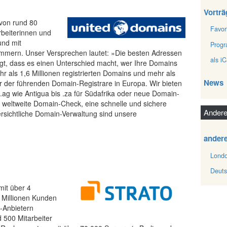
Vorträ
 von rund 80
Favor
rbeiterinnen und
und mit
Prog
mmern. Unser Versprechen lautet: »Die besten Adressen
als iC
gt, dass es einen Unterschied macht, wer Ihre Domains
hr als 1,6 Millionen registrierten Domains und mehr als
News
 der führenden Domain-Registrare in Europa. Wir bieten
g wie Antigua bis .za für Südafrika oder neue Domain-
 weltweite Domain-Check, eine schnelle und sichere
Andere
rsichtliche Domain-Verwaltung sind unsere
ander
Londo
Deuts
it über 4
 Millionen Kunden
-Anbietern
 500 Mitarbeiter