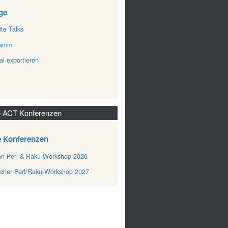
ge
ite Talks
ramm
al exportieren
 ACT Konferenzen
e Konferenzen
n Perl & Raku Workshop 2026
cher Perl/Raku-Workshop 2027