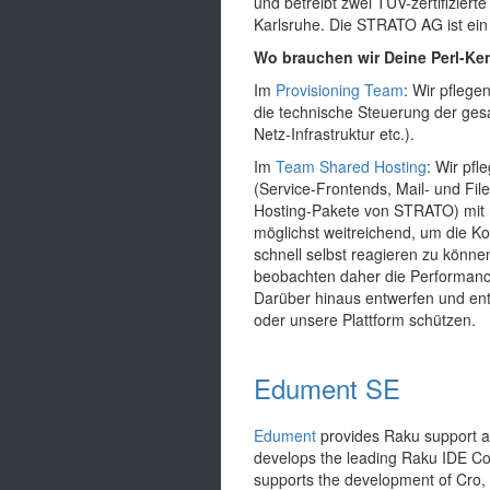
und betreibt zwei TÜV-zertifizier
Karlsruhe. Die STRATO AG ist ein
Wo brauchen wir Deine Perl-Ke
Im
Provisioning Team
: Wir pflege
die technische Steuerung der ge
Netz-Infrastruktur etc.).
Im
Team Shared Hosting
: Wir pf
(Service-Frontends, Mail- und Fil
Hosting-Pakete von STRATO) mit 
möglichst weitreichend, um die Ko
schnell selbst reagieren zu können
beobachten daher die Performanc
Darüber hinaus entwerfen und ent
oder unsere Plattform schützen.
Edument SE
Edument
provides Raku support a
develops the leading Raku IDE 
supports the development of Cro,