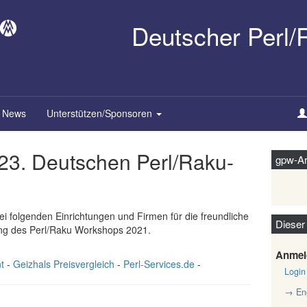
Deutscher Perl
News
Unterstützen/Sponsoren
23. Deutschen Perl/Raku-
gpw-Ar
i folgenden Einrichtungen und Firmen für die freundliche
Dieser
ung des Perl/Raku Workshops 2021.
Anmel
t
-
Geizhals Preisvergleich
-
Perl-Services.de
-
Login
→ Eng