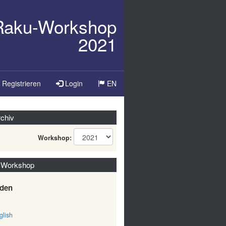
/Raku-Workshop
2021
Sprache
Registrieren
Login
EN
ändern
chiv
Workshop:
 Workshop
den
lish