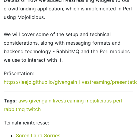
Details of how we added livestreaming widgets to our
crowdfunding application, which is implemented in Perl
using Mojolicious.
We will cover some of the setup and technical
considerations, along with messaging formats and
backend technology - RabbitMQ and the Perl modules
we use to interact with it.
Präsentation:
https://leejo.github.io/givengain_livestreaming/presentati
Tags:
aws
givengain
livestreaming
mojolicious
perl
rabbitmq
twitch
Teilnahmeinteresse:
Sören Laird Sörries