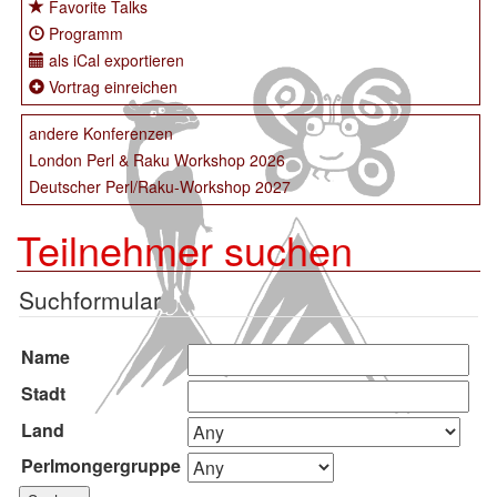
Favorite Talks
Programm
als iCal exportieren
Vortrag einreichen
andere Konferenzen
London Perl & Raku Workshop 2026
Deutscher Perl/Raku-Workshop 2027
Teilnehmer suchen
Suchformular
Name
Stadt
Land
Perlmongergruppe