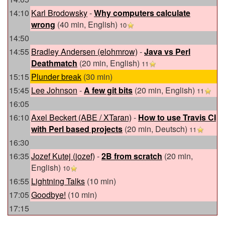
14:10
Karl Brodowsky
-
‎Why computers calculate
wrong‎
(40 min, English)
10
14:50
14:55
Bradley Andersen (‎elohmrow‎)
-
‎Java vs Perl
Deathmatch‎
(20 min, English)
11
15:15
‎Plunder break‎
(30 min)
15:45
Lee Johnson
-
‎A few git bits‎
(20 min, English)
11
16:05
16:10
Axel Beckert (‎ABE / XTaran‎)
-
‎How to use Travis CI
with Perl based projects‎
(20 min, Deutsch)
11
16:30
16:35
Jozef Kutej (‎jozef‎)
-
‎2B from scratch‎
(20 min,
English)
10
16:55
‎Lightning Talks‎
(10 min)
17:05
‎Goodbye!‎
(10 min)
17:15