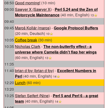
08:50
‎Good morning!‎
(10 min)
09:00
Sawyer X (‎Sawyer X‎)
-
‎Perl 5.24 and the Zen of
Motorcycle Maintenance‎
(40 min, English)
13
09:40
09:45
Maroš Kollár (‎maros‎)
-
‎Google Protocol Buffers‎
(20 min, Deutsch)
10
10:05
‎Coffee break‎
(30 min)
10:35
Nicholas Clark
-
‎The non-butterfly effect - a
universe where Camelia didn't flap her wings‎
(60 min, English)
13
11:35
11:40
brian d foy (‎brian d foy‎)
-
‎Excellent Numbers in
Perl‎
(40 min, English)
14
12:20
‎Lunch‎
(60 min)
13:20
13:25
Stefan Seifert (‎Nine‎)
-
‎Perl 5 and Perl 6 - a great
team‎
(40 min, English)
14
14:05