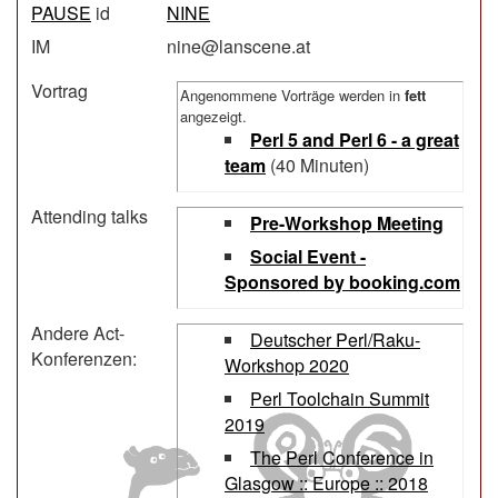
PAUSE
id
NINE
IM
nine@lanscene.at
Vortrag
Angenommene Vorträge werden in
fett
angezeigt.
‎Perl 5 and Perl 6 - a great
team‎
(40 Minuten)
Attending talks
‎Pre-Workshop Meeting‎‎
‎Social Event -
Sponsored by booking.com‎
Andere Act-
Deutscher Perl/Raku-
Konferenzen:
Workshop 2020
Perl Toolchain Summit
2019
The Perl Conference in
Glasgow :: Europe :: 2018