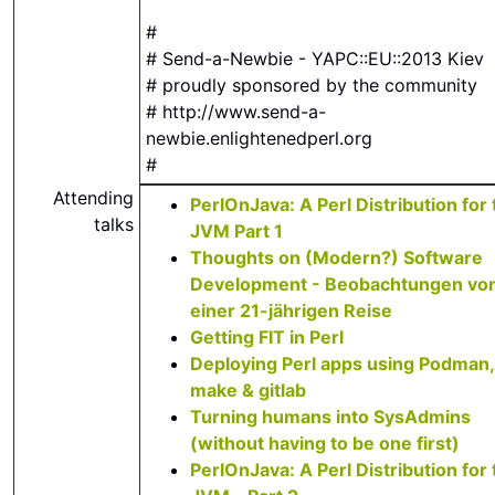
#
# Send-a-Newbie - YAPC::EU::2013 Kiev
# proudly sponsored by the community
# http://www.send-a-
newbie.enlightenedperl.org
#
Attending
‎PerlOnJava: A Perl Distribution for
talks
JVM Part 1‎
‎Thoughts on (Modern?) Software
Development - Beobachtungen vo
einer 21-jährigen Reise‎
‎Getting FIT in Perl‎
‎Deploying Perl apps using Podman,
make & gitlab‎
‎Turning humans into SysAdmins
(without having to be one first)‎
‎PerlOnJava: A Perl Distribution for