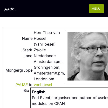
MENU
Herr Theo van
Name
Hoesel
(‎vanHoesel‎)
Stadt
Zwolle
Land
Niederlande
Amsterdam.pm,
Groningen.pm,
Mongergruppe
AmsterdamX.pm,
London.pm
PAUSE
id
vanhoesel
Bio
English
Perl Events organiser and author of usele
modules on CPAN