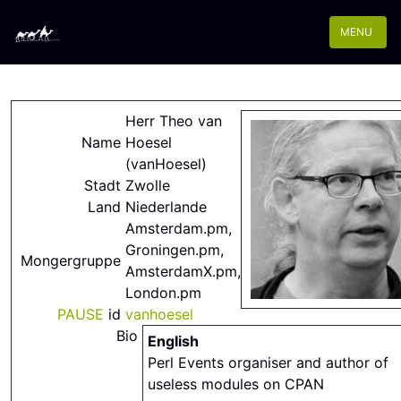
MENU
Herr Theo van
Name
Hoesel
(‎vanHoesel‎)
Stadt
Zwolle
Land
Niederlande
Amsterdam.pm,
Groningen.pm,
Mongergruppe
AmsterdamX.pm,
London.pm
PAUSE
id
vanhoesel
Bio
English
Perl Events organiser and author of
useless modules on CPAN