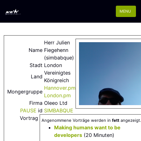
MENU
Herr Julien
Name
Fiegehenn
(‎simbabque‎)
Stadt
London
Vereinigtes
Land
Königreich
Hannover.pm
Mongergruppe
London.pm
Firma
Oleeo Ltd
PAUSE
id
SIMBABQUE
Vortrag
Angenommene Vorträge werden in
fett
angezeigt
‎Making humans want to be
developers‎
(20 Minuten)