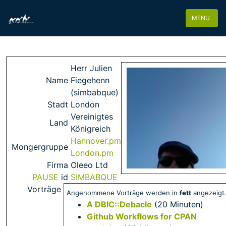
MENU
Herr Julien
Name
Fiegehenn
(‎simbabque‎)
Stadt
London
Vereinigtes
Land
Königreich
Hannover.pm
Mongergruppe
London.pm
Firma
Oleeo Ltd
PAUSE
id
SIMBABQUE
Vorträge
Angenommene Vorträge werden in
fett
angezeigt
‎A DBIC::Debacle‎
(20 Minuten)
‎Github Workflows for CPAN