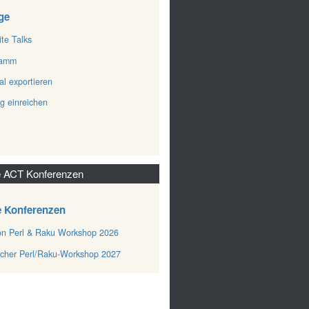
ge
ite Talks
ramm
al exportieren
ag einreichen
 ACT Konferenzen
e Konferenzen
n Perl & Raku Workshop 2026
cher Perl/Raku-Workshop 2027