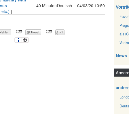
sis‎
40 Minuten
Deutsch
04/03/20 10:50
Vorträ
 etc.)
]
Favor
Prog
als iC
Vortr
News
Andere
ander
Londo
Deuts