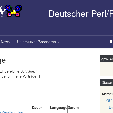
Deutscher Perl
News
Unterstützen/Sponsoren
ge
gpw-Ar
Eingereichte Vorträge: 1
ngenommene Vorträge: 1
Dieser
Anmel
Login
Dauer
Language
Datum
→ Eng
e Quality with