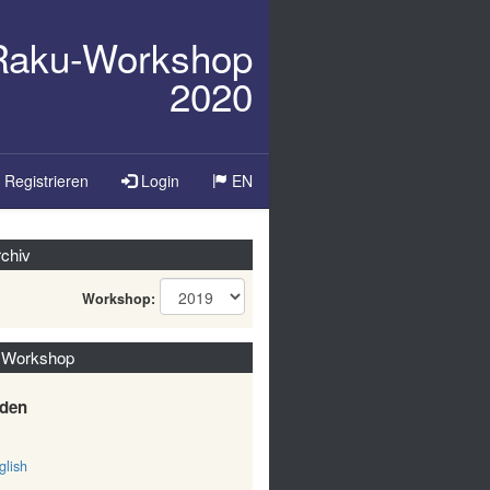
/Raku-Workshop
2020
Sprache
Registrieren
Login
EN
ändern
chiv
Workshop:
 Workshop
den
lish