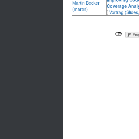
Martin Becker
Coverage Analy
(‎martin‎)
[
Vortrag (Slides,