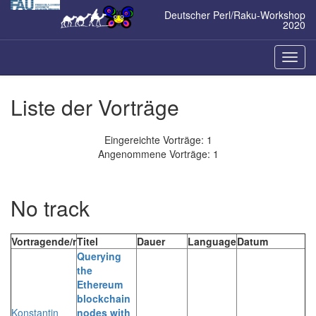
Zum
Deutscher Perl/Raku-Workshop
Inhalt
2020
springen
Naviga
ein-/a
Liste der Vorträge
Eingereichte Vorträge: 1
Angenommene Vorträge: 1
No track
Vortragende/r
Titel
Dauer
Language
Datum
‎Querying
the
Ethereum
blockchain
Konstantin
nodes with