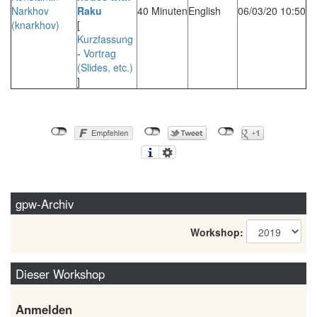
Narkhov
Raku‎
40 Minuten
English
06/03/20 10:50
(‎knarkhov‎)
[
Kurzfassung
-
Vortrag
(Slides, etc.)
]
gpw-Archiv
Workshop:
Dieser Workshop
Anmelden