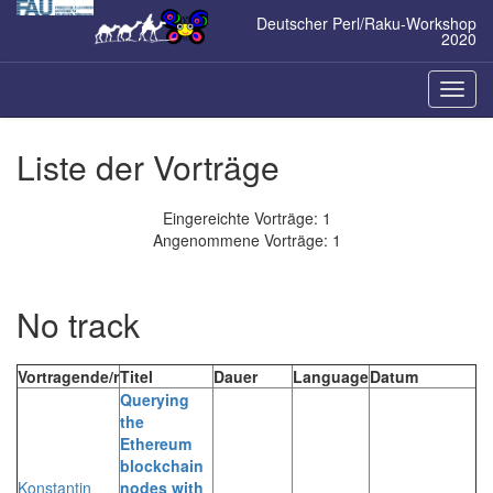
Zum
Deutscher Perl/Raku-Workshop
Inhalt
2020
springen
Naviga
ein-/a
Liste der Vorträge
Eingereichte Vorträge: 1
Angenommene Vorträge: 1
No track
Vortragende/r
Titel
Dauer
Language
Datum
‎Querying
the
Ethereum
blockchain
Konstantin
nodes with