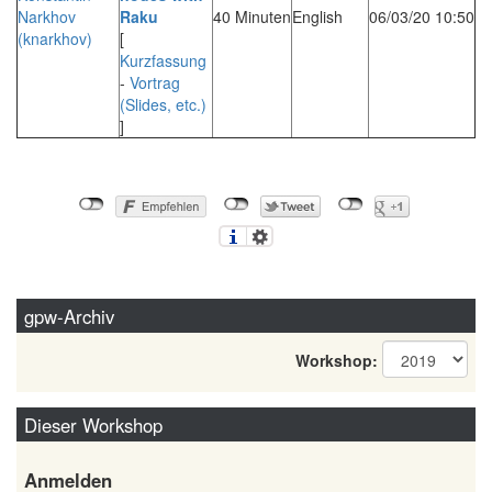
Narkhov
Raku‎
40 Minuten
English
06/03/20 10:50
(‎knarkhov‎)
[
Kurzfassung
-
Vortrag
(Slides, etc.)
]
gpw-Archiv
Workshop:
Dieser Workshop
Anmelden