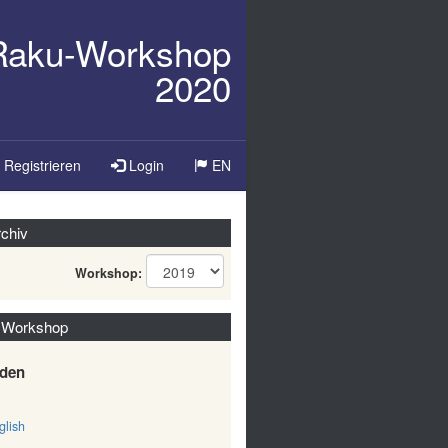
/Raku-Workshop
2020
Sprache
Registrieren
Login
EN
ändern
chiv
Workshop:
 Workshop
den
lish