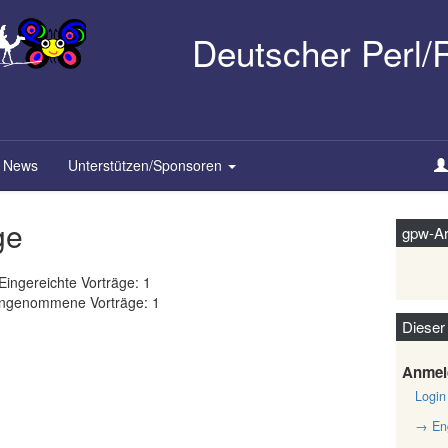
Deutscher Perl
News
Unterstützen/Sponsoren
ge
gpw-Ar
Eingereichte Vorträge: 1
ngenommene Vorträge: 1
Dieser
Anmel
Login
→ Eng