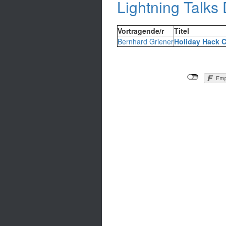
Lightning Talks
Vortragende/r
Titel
Bernhard Griener
‎Holiday Hack C