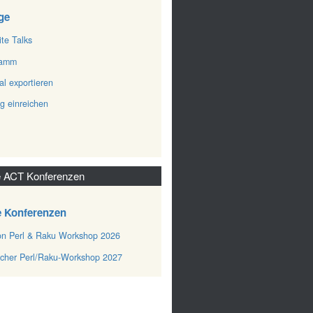
ge
ite Talks
ramm
al exportieren
ag einreichen
 ACT Konferenzen
e Konferenzen
n Perl & Raku Workshop 2026
cher Perl/Raku-Workshop 2027