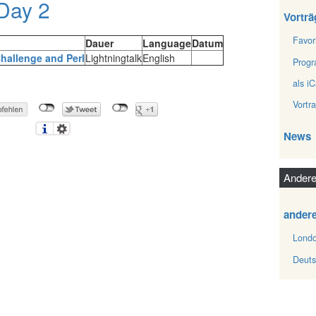
 Day 2
Vorträ
Favor
Dauer
Language
Datum
hallenge and Perl‎
Lightningtalk
English
Prog
als iC
Vortr
News
Andere
ander
Londo
Deuts