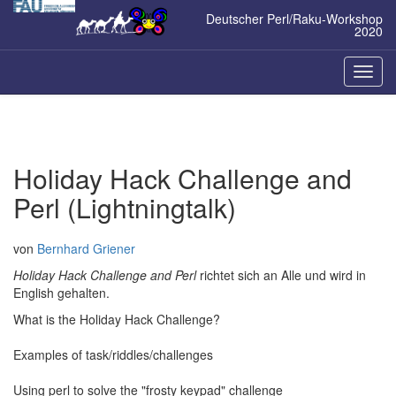
Zum
Deutscher Perl/Raku-Workshop
Inhalt
2020
springen
Naviga
ein-/a
Holiday Hack Challenge and
Perl (Lightningtalk)
von
Bernhard Griener
Holiday Hack Challenge and Perl
richtet sich an Alle und wird in
English gehalten.
What is the Holiday Hack Challenge?
Examples of task/riddles/challenges
Using perl to solve the "frosty keypad" challenge